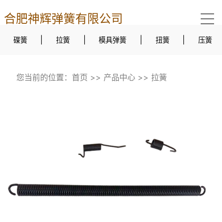
合肥神辉弹簧有限公司
|
|
|
|
碟簧
拉簧
模具弹簧
扭簧
压簧
您当前的位置：
首页
>>
产品中心
>>
拉簧