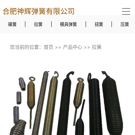
合肥神辉弹簧有限公司
|
|
|
|
碟簧
拉簧
模具弹簧
扭簧
压簧
您当前的位置：
首页
>>
产品中心
>>
拉簧