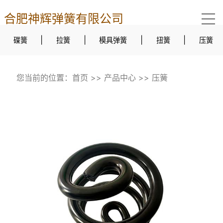
合肥神辉弹簧有限公司
|
|
|
|
碟簧
拉簧
模具弹簧
扭簧
压簧
您当前的位置：
首页
>>
产品中心
>>
压簧