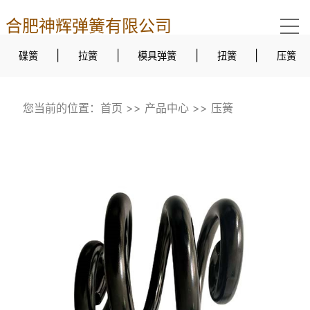
合肥神辉弹簧有限公司
|
|
|
|
碟簧
拉簧
模具弹簧
扭簧
压簧
您当前的位置：
首页
>>
产品中心
>>
压簧