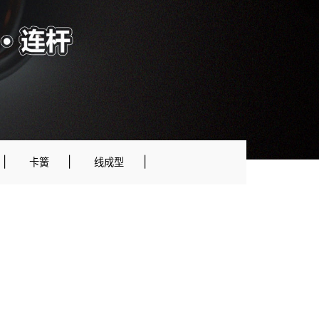
|
|
|
卡簧
线成型