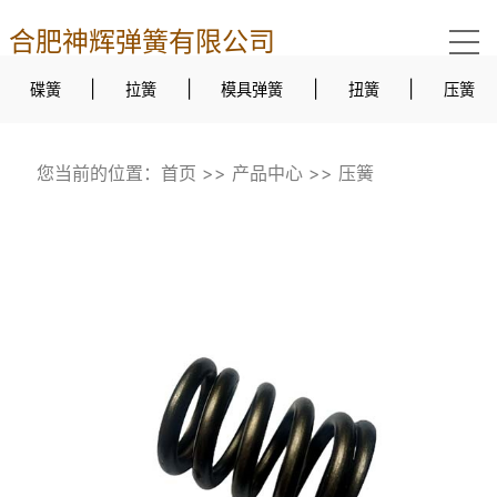
合肥神辉弹簧有限公司
|
|
|
|
碟簧
拉簧
模具弹簧
扭簧
压簧
您当前的位置：
首页
>>
产品中心
>>
压簧