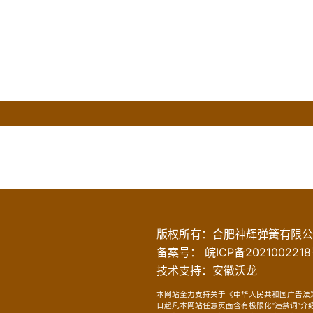
版权所有：
合肥神辉弹簧有限公
备案号：
皖ICP备2021002218
技术支持：
安徽沃龙
本网站全力支持关于《中华人民共和国广告法》
日起凡本网站任意页面含有极限化“违禁词”