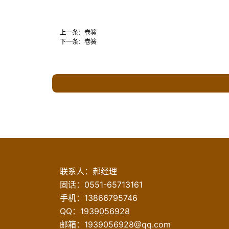
上一条：
卷簧
下一条：
卷簧
联系人：郝经理
固话：
0551-65713161
手机：
13866795746
QQ：1939056928
邮箱：
1939056928@qq.com