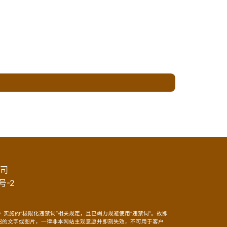
司
号-2
实施的“极限化违禁词”相关规定，且已竭力规避使用“违禁词”。故即
介绍的文字或图片，一律非本网站主观意愿并即刻失效，不可用于客户