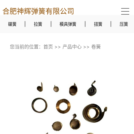
合肥神辉弹簧有限公司
|
|
|
|
碟簧
拉簧
模具弹簧
扭簧
压簧
您当前的位置：
首页
>>
产品中心
>>
卷簧