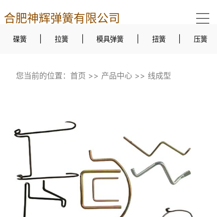
合肥神辉弹簧有限公司
|
|
|
|
碟簧
拉簧
模具弹簧
扭簧
压簧
您当前的位置：
首页
>>
产品中心
>>
线成型