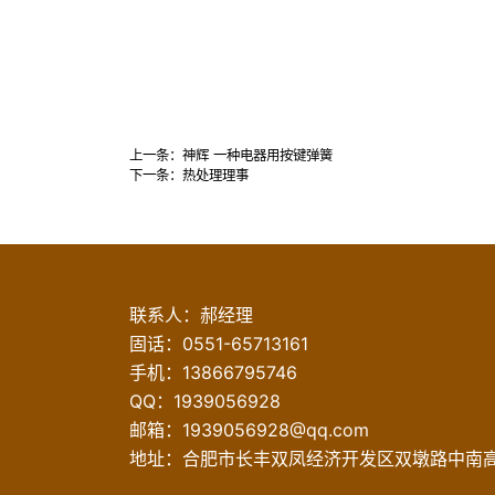
上一条：
神辉 一种电器用按键弹簧
下一条：
热处理理事
联系人：郝经理
固话：
0551-65713161
手机：
13866795746
QQ：1939056928
邮箱：
1939056928@qq.com
地址：合肥市长丰双凤经济开发区双墩路中南高