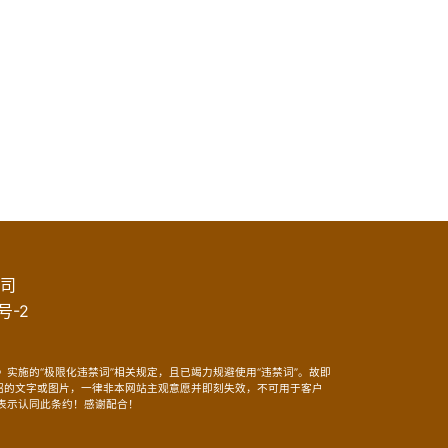
司
号-2
实施的“极限化违禁词”相关规定，且已竭力规避使用“违禁词”。故即
介绍的文字或图片，一律非本网站主观意愿并即刻失效，不可用于客户
表示认同此条约！感谢配合！