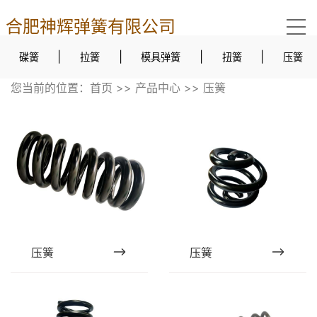
合肥神辉弹簧有限公司
|
|
|
|
碟簧
拉簧
模具弹簧
扭簧
压簧
您当前的位置：
首页
>>
产品中心
>>
压簧
压簧
压簧